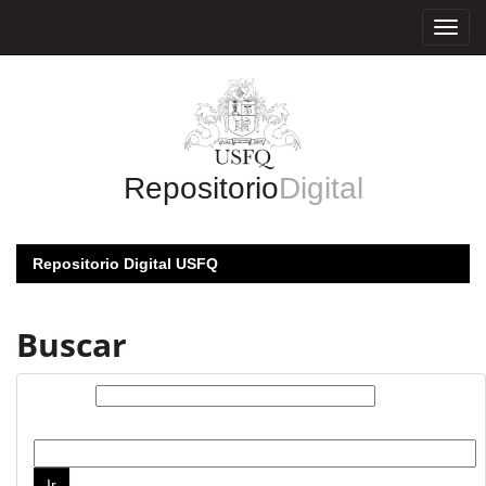
Skip
navigation
Repositorio
Digital
Repositorio Digital USFQ
Buscar
Buscar:
por