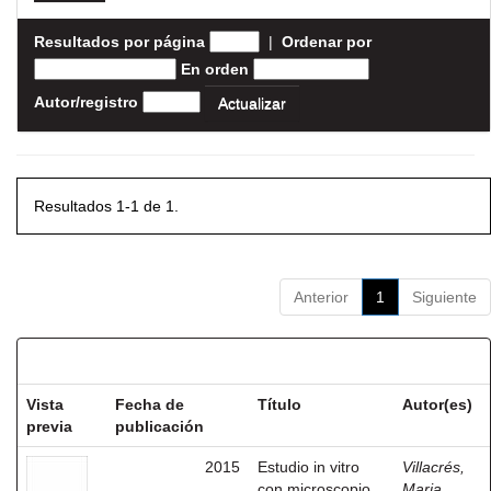
Resultados por página
|
Ordenar por
En orden
Autor/registro
Resultados 1-1 de 1.
Anterior
1
Siguiente
Resultados por ítem:
Vista
Fecha de
Título
Autor(es)
previa
publicación
2015
Estudio in vitro
Villacrés,
con microscopio
Maria