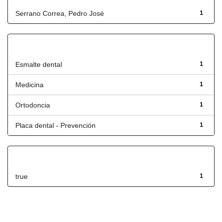
Serrano Correa, Pedro José
1
Título
Esmalte dental
1
Medicina
1
Ortodoncia
1
Placa dental - Prevención
1
Has File(s)
true
1