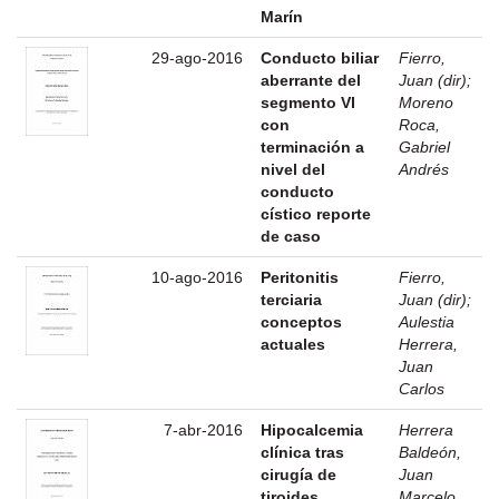
Marín
29-ago-2016
Conducto biliar
Fierro,
aberrante del
Juan (dir)
;
segmento VI
Moreno
con
Roca,
terminación a
Gabriel
nivel del
Andrés
conducto
cístico reporte
de caso
10-ago-2016
Peritonitis
Fierro,
terciaria
Juan (dir)
;
conceptos
Aulestia
actuales
Herrera,
Juan
Carlos
7-abr-2016
Hipocalcemia
Herrera
clínica tras
Baldeón,
cirugía de
Juan
tiroides
Marcelo