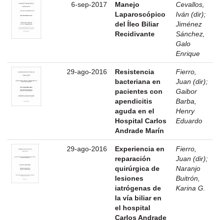
6-sep-2017
Manejo
Cevallos,
Laparoscópico
Iván (dir)
;
del Íleo Biliar
Jiménez
Recidivante
Sánchez,
Galo
Enrique
29-ago-2016
Resistencia
Fierro,
bacteriana en
Juan (dir)
;
pacientes con
Gaibor
apendicitis
Barba,
aguda en el
Henry
Hospital Carlos
Eduardo
Andrade Marín
29-ago-2016
Experiencia en
Fierro,
reparación
Juan (dir)
;
quirúrgica de
Naranjo
lesiones
Buitrón,
iatrógenas de
Karina G.
la vía biliar en
el hospital
Carlos Andrade