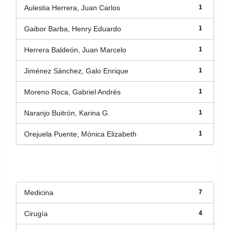
Aulestia Herrera, Juan Carlos
1
Gaibor Barba, Henry Eduardo
1
Herrera Baldeón, Juan Marcelo
1
Jiménez Sánchez, Galo Enrique
1
Moreno Roca, Gabriel Andrés
1
Naranjo Buitrón, Karina G.
1
Orejuela Puente, Mónica Elizabeth
1
Título
Medicina
7
Cirugía
4