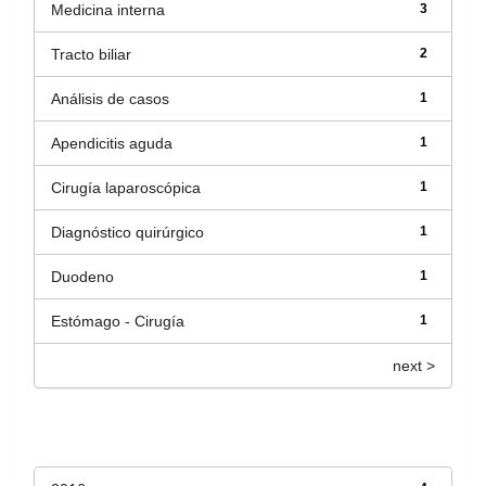
Medicina interna
3
Tracto biliar
2
Análisis de casos
1
Apendicitis aguda
1
Cirugía laparoscópica
1
Diagnóstico quirúrgico
1
Duodeno
1
Estómago - Cirugía
1
next >
Fecha de lanzamiento