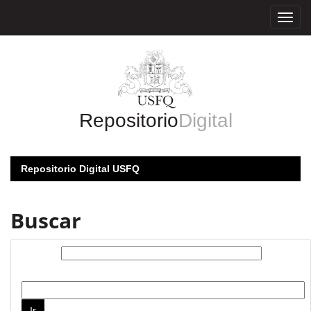
Skip
navigation
Repositorio
Digital
Repositorio Digital USFQ
Buscar
Buscar:
por