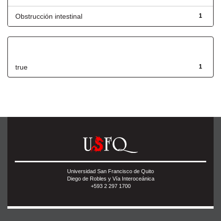
Obstrucción intestinal
1
Has File(s)
true
1
Universidad San Francisco de Quito
Diego de Robles y Vía Interoceánica
+593 2 297 1700