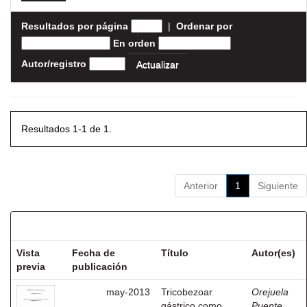
Resultados por página
|
Ordenar por
En orden
Autor/registro
Resultados 1-1 de 1.
Anterior
1
Siguiente
Resultados por ítem:
Vista
Fecha de
Título
Autor(es)
previa
publicación
may-2013
Tricobezoar
Orejuela
gástrico como
Puente,