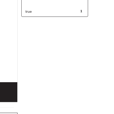
Has File(s)
true
1