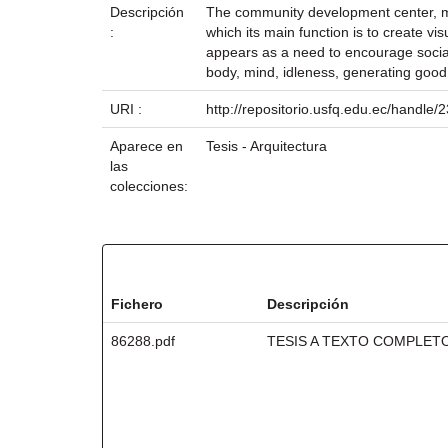
Descripción
The community development center, my 
:
which its main function is to create 
appears as a need to encourage social 
body, mind, idleness, generating goo
URI :
http://repositorio.usfq.edu.ec/handle
Aparece en
Tesis - Arquitectura
las
colecciones:
Ficheros en este ítem:
Fichero
Descripción
86288.pdf
TESIS A TEXTO COMPLET