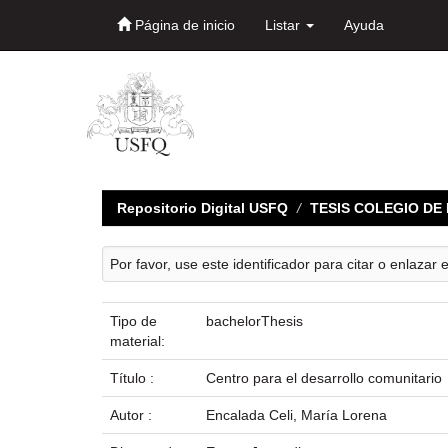
Página de inicio
Listar
Ayuda
Skip
navigation
Repositorio Digital USFQ
TESIS COLEGIO D
Por favor, use este identificador para citar o enlazar 
Tipo de
bachelorThesis
material:
Título :
Centro para el desarrollo comunitario
Autor :
Encalada Celi, María Lorena