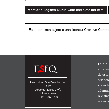
Mostrar el registro Dublin Core completo del ítem
Este ítem está sujeto a una licencia Creative Com
La bibl
abre su
de est
selecci
Universidad San Francisco de
y elect
Quito
Diego de Robles y Vía
además 
Interoceánica
revista
+593 2 297 1700
materia