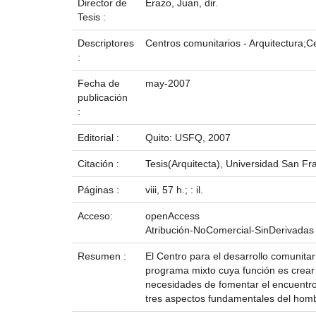
Director de
Erazo, Juan, dir.
Tesis :
Descriptores
Centros comunitarios - Arquitectura;Ce
:
Fecha de
may-2007
publicación
:
Editorial :
Quito: USFQ, 2007
Citación :
Tesis(Arquitecta), Universidad San Fr
Páginas :
viii, 57 h.; : il.
Acceso:
openAccess
Atribución-NoComercial-SinDerivadas
Resumen :
El Centro para el desarrollo comunitar
programa mixto cuya función es crear 
necesidades de fomentar el encuentro,
tres aspectos fundamentales del hombre