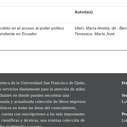
Autor(es)
idido en el acceso al poder político
Viteri, María Amelia, dir.
;
Ben
cendiente en Ecuador
Tenesaca, María José
ioteca de la Universidad San Francisco de Quito,
Ho
s servicios diariamente para la atención de miles
udiantes en donde pueden encontrar una
Se
onada y actualizada colección de libros impresos
Lu
rónicos en todas las áreas del conocimiento,
cuenta con suscripciones a las más importantes
Pe
s científicas y técnicas, una extensa colección de
Lu
les multimedia y acceso.