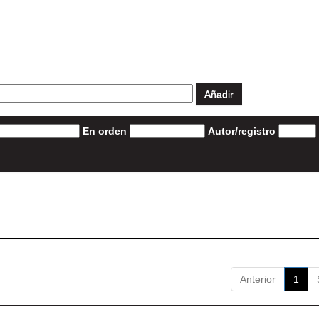
En orden
Autor/registro
Anterior
1