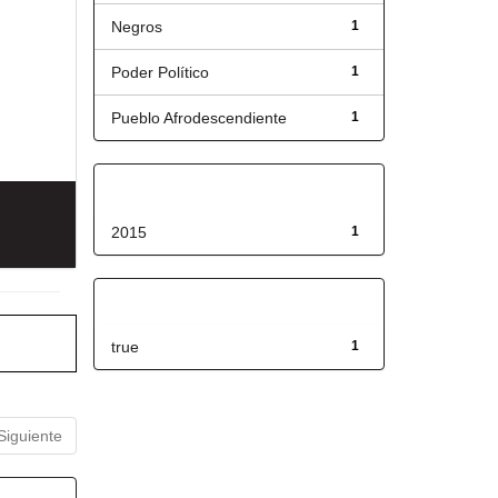
Negros
1
Poder Político
1
Pueblo Afrodescendiente
1
Fecha de lanzamiento
2015
1
Has File(s)
true
1
Siguiente