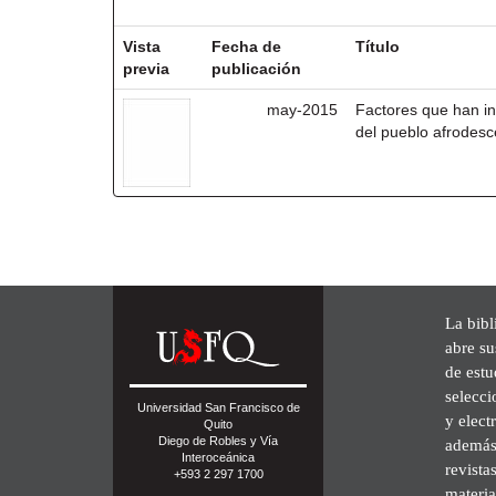
Resultados por ítem:
Vista
Fecha de
Título
previa
publicación
may-2015
Factores que han inc
del pueblo afrodes
La bibl
abre su
de est
selecci
Universidad San Francisco de
y elect
Quito
Diego de Robles y Vía
además 
Interoceánica
revista
+593 2 297 1700
materia