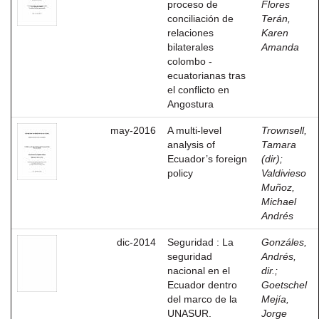
proceso de
Flores
conciliación de
Terán,
relaciones
Karen
bilaterales
Amanda
colombo -
ecuatorianas tras
el conflicto en
Angostura
may-2016
A multi-level
Trownsell,
analysis of
Tamara
Ecuador’s foreign
(dir)
;
policy
Valdivieso
Muñoz,
Michael
Andrés
dic-2014
Seguridad : La
Gonzáles,
seguridad
Andrés,
nacional en el
dir.
;
Ecuador dentro
Goetschel
del marco de la
Mejía,
UNASUR.
Jorge