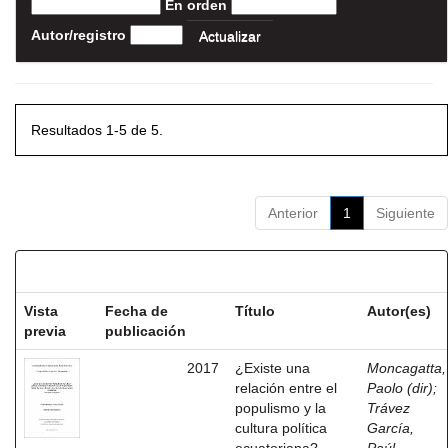
En orden
Autor/registro
Resultados 1-5 de 5.
Anterior
1
Siguiente
Resultados por ítem:
Vista
Fecha de
Título
Autor(es)
previa
publicación
2017
¿Existe una
Moncagatta,
relación entre el
Paolo (dir)
;
populismo y la
Trávez
cultura política
García,