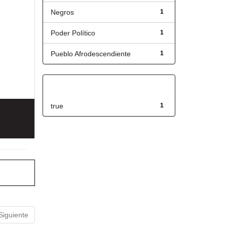
Negros
1
Poder Político
1
Pueblo Afrodescendiente
1
Has File(s)
true
1
Siguiente