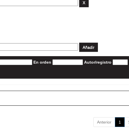
En orden
Autor/registro
Anterior
1