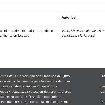
Autor(es)
idido en el acceso al poder político
Viteri, María Amelia, dir.
;
Ben
cendiente en Ecuador
Tenesaca, María José
ioteca de la Universidad San Francisco de Quito,
Ho
s servicios diariamente para la atención de miles
udiantes en donde pueden encontrar una
Se
onada y actualizada colección de libros impresos
Lu
rónicos en todas las áreas del conocimiento,
cuenta con suscripciones a las más importantes
Pe