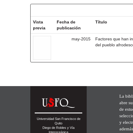
Resultados por ítem:
Vista
Fecha de
Título
previa
publicación
may-2015
Factores que han inc
del pueblo afrodes
La bibl
abre su
de est
selecci
Universidad San Francisco de
y elect
Quito
Diego de Robles y Vía
además 
Interoceánica