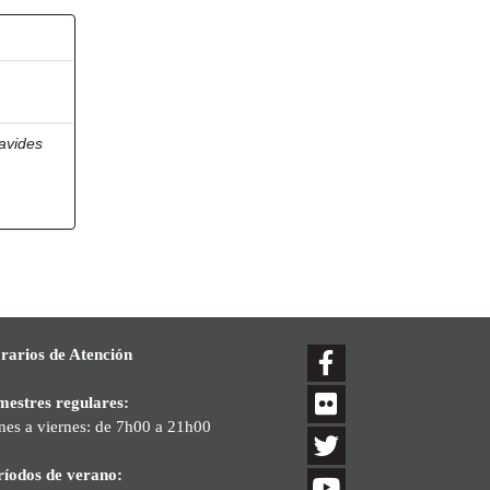
avides
rarios de Atención
mestres regulares:
nes a viernes: de 7h00 a 21h00
ríodos de verano: