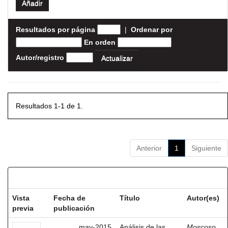
Resultados por página
|
Ordenar por
En orden
Autor/registro
Resultados 1-1 de 1.
Anterior
1
Siguiente
Resultados por ítem:
Vista
Fecha de
Título
Autor(es)
previa
publicación
may-2015
Análisis de las
Moscoso,