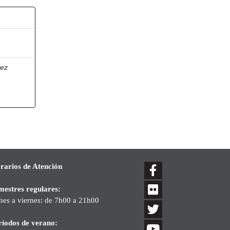
vez
rarios de Atención
mestres regulares:
nes a viernes: de 7h00 a 21h00
ríodos de verano: