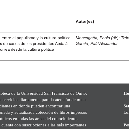
Autor(es)
 entre el populismo y la cultura política
Moncagatta, Paolo (dir)
;
Trá
is de casos de los presidentes Abdalá
García, Paúl Alexander
rrea desde la cultura política
ioteca de la Universidad San Francisco de Quito,
Ho
s servicios diariamente para la atención de miles
udiantes en donde pueden encontrar una
Se
onada y actualizada colección de libros impresos
Lu
rónicos en todas las áreas del conocimiento,
cuenta con suscripciones a las más importantes
Pe