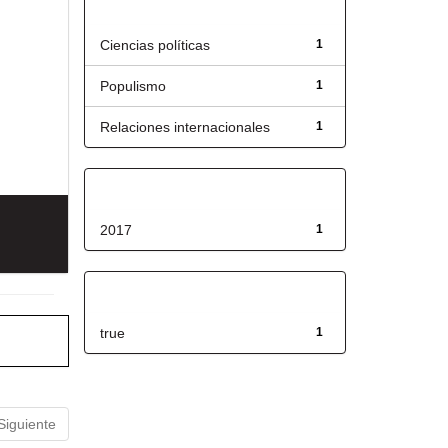
Título
Ciencias políticas
1
Populismo
1
Relaciones internacionales
1
Fecha de lanzamiento
2017
1
Has File(s)
true
1
Siguiente