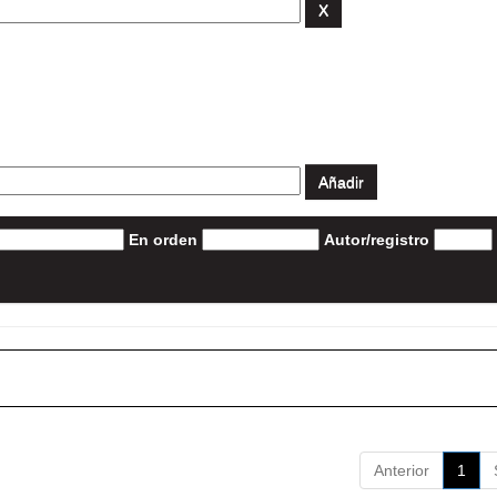
En orden
Autor/registro
Anterior
1