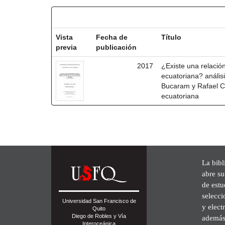
Resultados por ítem:
Vista
Fecha de
Título
previa
publicación
2017
¿Existe una relación
ecuatoriana? anális
Bucaram y Rafael Co
ecuatoriana
La bibl
abre su
de est
selecci
Universidad San Francisco de
y elect
Quito
Diego de Robles y Vía
además 
Interoceánica