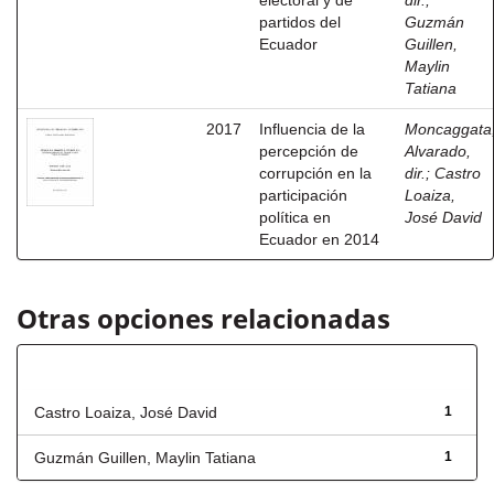
electoral y de
dir.
;
partidos del
Guzmán
Ecuador
Guillen,
Maylin
Tatiana
2017
Influencia de la
Moncaggata
percepción de
Alvarado,
corrupción en la
dir.
;
Castro
participación
Loaiza,
política en
José David
Ecuador en 2014
Otras opciones relacionadas
Autor
Castro Loaiza, José David
1
Guzmán Guillen, Maylin Tatiana
1