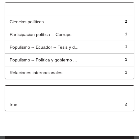
Título
Ciencias políticas
2
Participación política -- Corrupc...
1
Populismo -- Ecuador -- Tesis y d...
1
Populismo -- Política y gobierno ...
1
Relaciones internacionales.
1
Has File(s)
true
2