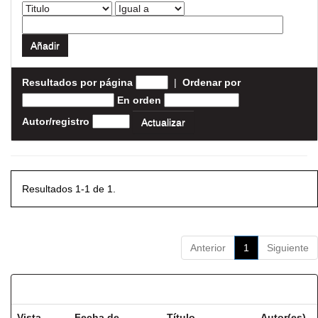
Resultados por página
|
Ordenar por
En orden
Autor/registro
Resultados 1-1 de 1.
Anterior
1
Siguiente
Resultados por ítem:
Vista
Fecha de
Título
Autor(es)