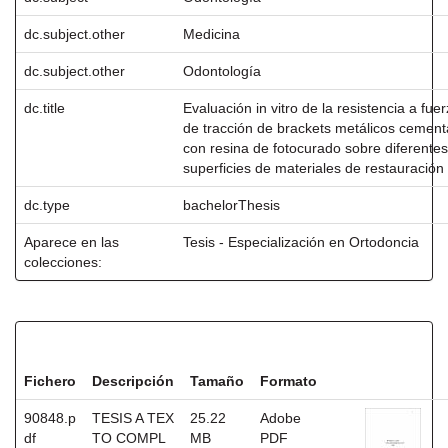
dc.subject.other
Medicina
dc.subject.other
Odontología
dc.title
Evaluación in vitro de la resistencia a fue
de tracción de brackets metálicos cemen
con resina de fotocurado sobre diferentes
superficies de materiales de restauración
dc.type
bachelorThesis
Aparece en las
Tesis - Especialización en Ortodoncia
colecciones:
Ficheros en este ítem:
Fichero
Descripción
Tamaño
Formato
90848.p
TESIS A TEX
25.22
Adobe
df
TO COMPL
MB
PDF