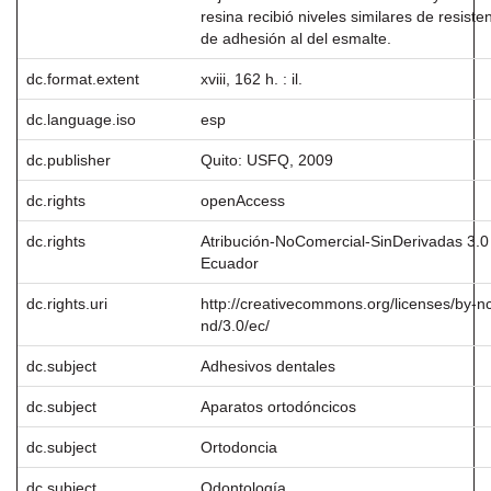
resina recibió niveles similares de resiste
de adhesión al del esmalte.
dc.format.extent
xviii, 162 h. : il.
dc.language.iso
esp
dc.publisher
Quito: USFQ, 2009
dc.rights
openAccess
dc.rights
Atribución-NoComercial-SinDerivadas 3.0
Ecuador
dc.rights.uri
http://creativecommons.org/licenses/by-n
nd/3.0/ec/
dc.subject
Adhesivos dentales
dc.subject
Aparatos ortodóncicos
dc.subject
Ortodoncia
dc.subject
Odontología