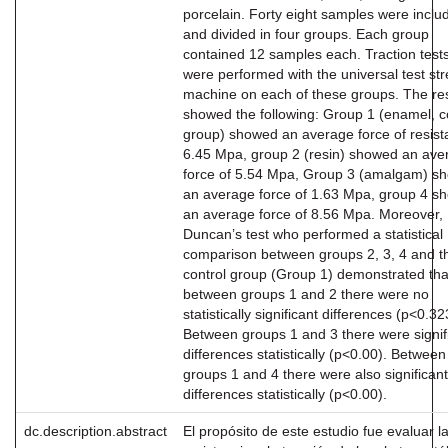
porcelain. Forty eight samples were inclu
and divided in four groups. Each group
contained 12 samples each. Traction test
were performed with the universal test st
machine on each of these groups. The res
showed the following: Group 1 (enamel, c
group) showed an average force of resis
6.45 Mpa, group 2 (resin) showed an ave
force of 5.54 Mpa, Group 3 (amalgam) s
an average force of 1.63 Mpa, group 4 s
an average force of 8.56 Mpa. Moreover,
Duncan’s test who performed a statistical
comparison between groups 2, 3, 4 and t
control group (Group 1) demonstrated tha
between groups 1 and 2 there were no
statistically significant differences (p<0.32
Between groups 1 and 3 there were signif
differences statistically (p<0.00). Between
groups 1 and 4 there were also significant
differences statistically (p<0.00).
dc.description.abstract
El propósito de este estudio fue evaluar l