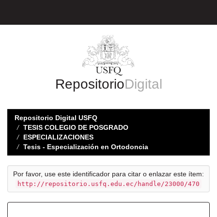
Skip
navigation
Repositorio
Digital
Repositorio Digital USFQ
TESIS COLEGIO DE POSGRADO
ESPECIALIZACIONES
Tesis - Especialización en Ortodoncia
Por favor, use este identificador para citar o enlazar este ítem:
http://repositorio.usfq.edu.ec/handle/23000/470
Registro completo de metadatos