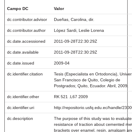
Campo DC
Valor
dc.contributor.advisor
Dueñas, Carolina, dir.
dc.contributor.author
López Sardi, Leslie Lorena
dc.date.accessioned
2011-09-28T22:30:29Z
dc.date.available
2011-09-28T22:30:29Z
dc.date.issued
2009-04
dc.identifier.citation
Tesis (Especialista en Ortodoncia), Unive
San Francisco de Quito, Colegio de
Postgrados; Quito, Ecuador. Abril, 2009.
dc.identifier.other
RK 521 .L67 2009
dc.identifier.uri
http://repositorio.usfq.edu.ec/handle/230
dc.description
The purpose of this study was to evaluate
resistance of traction about cemented met
brackets over enamel, resin, amalgam an