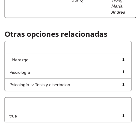
USFQ
Wong,
María
Andrea
Otras opciones relacionadas
Título
Liderazgo
1
Pisciología
1
Psicología |v Tesis y disertacion...
1
Has File(s)
true
1