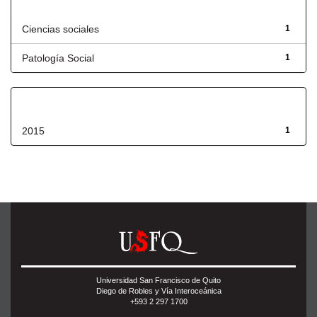
Título
Ciencias sociales
1
Patología Social
1
Fecha de lanzamiento
2015
1
Universidad San Francisco de Quito
Diego de Robles y Vía Interoceánica
+593 2 297 1700