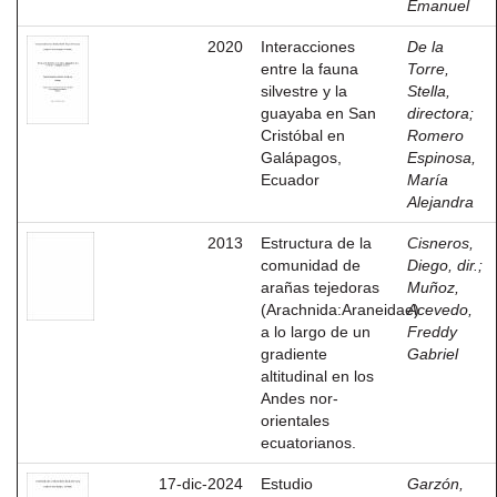
Emanuel
2020
Interacciones
De la
entre la fauna
Torre,
silvestre y la
Stella,
guayaba en San
directora
;
Cristóbal en
Romero
Galápagos,
Espinosa,
Ecuador
María
Alejandra
2013
Estructura de la
Cisneros,
comunidad de
Diego, dir.
;
arañas tejedoras
Muñoz,
(Arachnida:Araneidae)
Acevedo,
a lo largo de un
Freddy
gradiente
Gabriel
altitudinal en los
Andes nor-
orientales
ecuatorianos.
17-dic-2024
Estudio
Garzón,