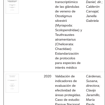
transcriptómico
Daniel, dir.
;
de las glándulas
Calderón
de veneno de
Carvajal,
Otostigmus
Janella
silvestrii
Gabriela
(Myriapoda:
Scolopendridae) y
Teuthraustes
atramentarius
(Chelicerata:
Chactidae):
Estandarización
de protocolos
para especies de
interés médico
2020
Validación de
Cárdenas,
indicadores de
Susana,
evaluación de
directora
;
efectividad de
Clavijo
áreas protegidas.
Jaramillo,
Caso de estudio:
María
Parque Nacional
Paula