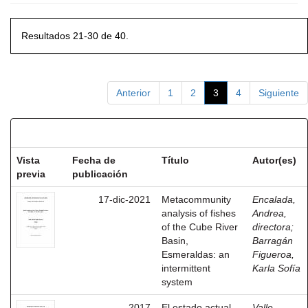
Resultados 21-30 de 40.
Anterior
1
2
3
4
Siguiente
Resultados por ítem:
Vista
Fecha de
Título
Autor(es)
previa
publicación
17-dic-2021
Metacommunity
Encalada,
analysis of fishes
Andrea,
of the Cube River
directora
;
Basin,
Barragán
Esmeraldas: an
Figueroa,
intermittent
Karla Sofía
system
2017
El estado actual
Valle,