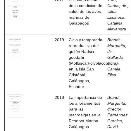
de la condición de
Carlos, dir.
;
salud de las aves
Ulloa
marinas de
Espinosa,
Galápagos
Catalina
Alexandra
2019
Ciclo y temporada
Brandt,
reproductiva del
Margarita,
quitón Radsia
dir.
;
goodallii
Gallardo
(Mollusca:Polyplacophora)
Durán,
en la Isla San
Camila
Cristóbal,
Elisa
Galápagos,
Ecuador.
2018
La importancia de
Brandt,
los afloramientos
Margarita,
para las
director
;
macroalgas en la
Fernández
Reserva Marina
Garnica,
Galápagos
David