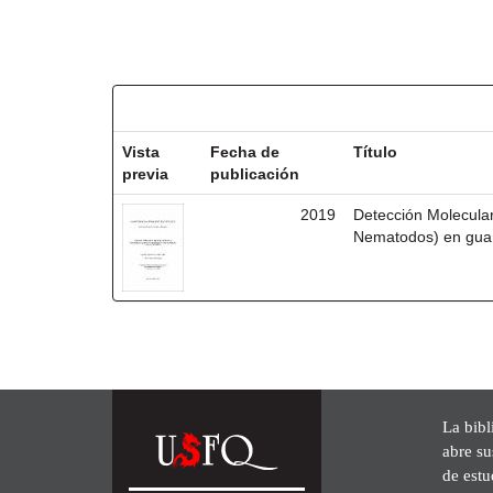
Resultados por ítem:
Vista
Fecha de
Título
previa
publicación
2019
Detección Molecula
Nematodos) en guan
La bibl
abre su
de est