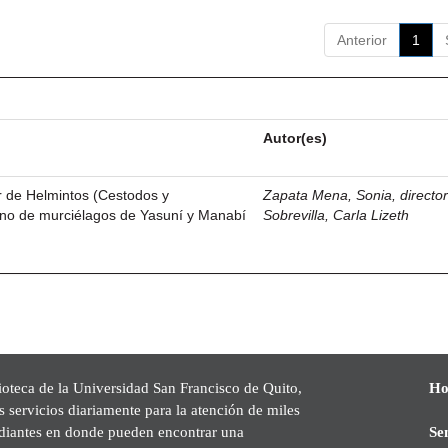
Anterior
1
Autor(es)
r de Helmintos (Cestodos y
Zapata Mena, Sonia, directo
o de murciélagos de Yasuní y Manabí
Sobrevilla, Carla Lizeth
ioteca de la Universidad San Francisco de Quito,
Ho
s servicios diariamente para la atención de miles
udiantes en donde pueden encontrar una
Se