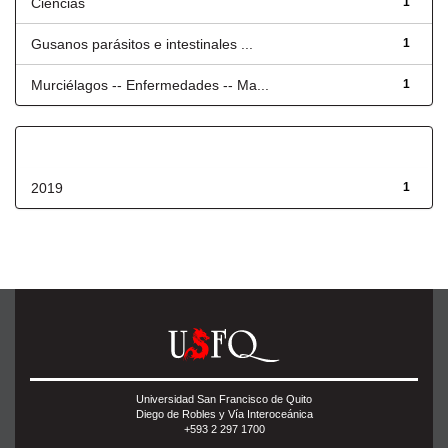
Ciencias
1
Gusanos parásitos e intestinales ...
1
Murciélagos -- Enfermedades -- Ma...
1
Fecha de lanzamiento
2019
1
Universidad San Francisco de Quito
Diego de Robles y Vía Interoceánica
+593 2 297 1700