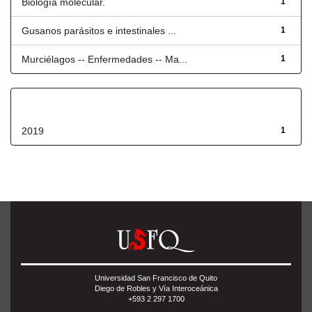
Biología molecular.
1
Gusanos parásitos e intestinales ...
1
Murciélagos -- Enfermedades -- Ma...
1
Fecha de lanzamiento
2019
1
Universidad San Francisco de Quito
Diego de Robles y Vía Interoceánica
+593 2 297 1700