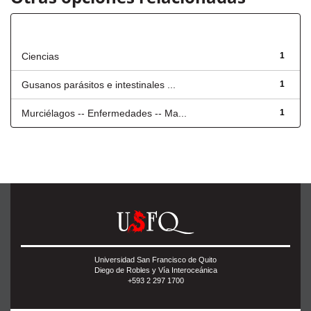
Título
Ciencias
1
Gusanos parásitos e intestinales ...
1
Murciélagos -- Enfermedades -- Ma...
1
Universidad San Francisco de Quito
Diego de Robles y Vía Interoceánica
+593 2 297 1700