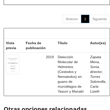
Anterior
1
Siguiente
Resultados por ítem:
Vista
Fecha de
Título
Autor(es)
previa
publicación
2019
Detección
Zapata
Molecular de
Mena,
Helmintos
Sonia,
(Cestodos y
director
;
Nematodos) en
Torres
guano de
Sobrevilla,
murciélagos de
Carla
Yasuní y Manabí
Lizeth
Otras opciones relacionadas