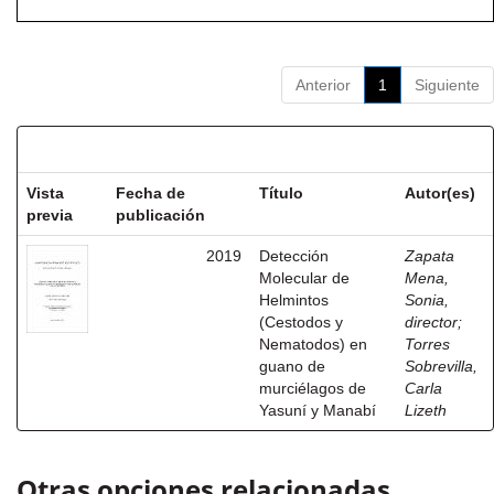
Anterior
1
Siguiente
Resultados por ítem:
Vista
Fecha de
Título
Autor(es)
previa
publicación
2019
Detección
Zapata
Molecular de
Mena,
Helmintos
Sonia,
(Cestodos y
director
;
Nematodos) en
Torres
guano de
Sobrevilla,
murciélagos de
Carla
Yasuní y Manabí
Lizeth
Otras opciones relacionadas