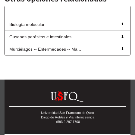
Título
Biología molecular.
1
Gusanos parásitos e intestinales ...
1
Murciélagos -- Enfermedades -- Ma...
1
Universidad San Francisco de Quito
Diego de Robles y Vía Interoceánica
+593 2 297 1700