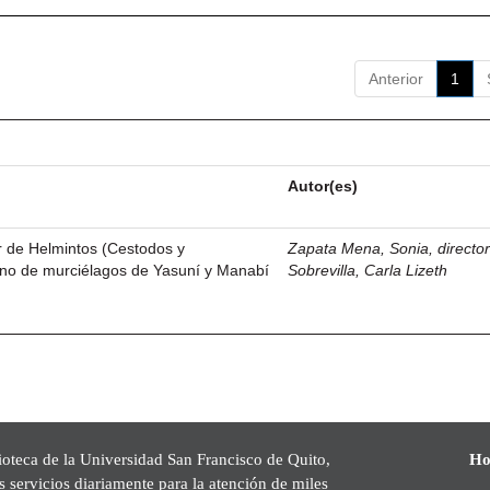
Anterior
1
Autor(es)
r de Helmintos (Cestodos y
Zapata Mena, Sonia, directo
o de murciélagos de Yasuní y Manabí
Sobrevilla, Carla Lizeth
ioteca de la Universidad San Francisco de Quito,
Ho
s servicios diariamente para la atención de miles