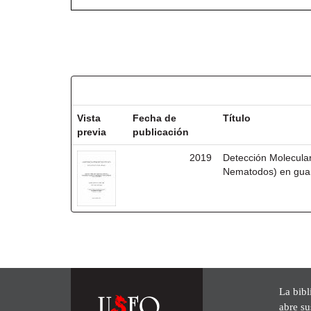
Resultados por ítem:
Vista
Fecha de
Título
previa
publicación
2019
Detección Molecula
Nematodos) en guan
La bibl
abre su