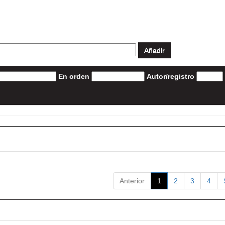
En orden
Autor/registro
Anterior
1
2
3
4