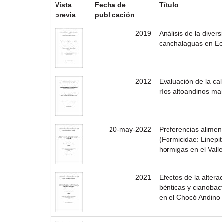
Vista
Fecha de
Título
previa
publicación
2019
Análisis de la diver
canchalaguas en Ecu
2012
Evaluación de la ca
ríos altoandinos m
20-may-2022
Preferencias alimen
(Formicidae: Linepi
hormigas en el Vall
2021
Efectos de la altera
bénticas y cianobac
en el Chocó Andino