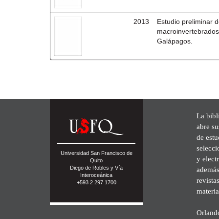
2013
Estudio preliminar d
macroinvertebrados t
Galápagos.
La bibl
abre su
de est
selecci
Universidad San Francisco de
y elect
Quito
Diego de Robles y Vía
además 
Interoceánica
revista
+593 2 297 1700
materia
Orland