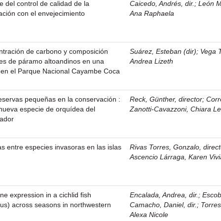
 del control de calidad de la
Caicedo, Andrés, dir.
;
León M
lación con el envejecimiento
Ana Raphaela
entración de carbono y composición
Suárez, Esteban (dir)
;
Vega T
es de páramo altoandinos en una
Andrea Lizeth
al en el Parque Nacional Cayambe Coca
eservas pequeñas en la conservación :
Reck, Günther, director
;
Corr
nueva especie de orquídea del
Zanotti-Cavazzoni, Chiara Let
uador
as entre especies invasoras en las islas
Rivas Torres, Gonzalo, direct
Ascencio Lárraga, Karen Viv
e expression in a cichlid fish
Encalada, Andrea, dir.
;
Escob
tus) across seasons in northwestern
Camacho, Daniel, dir.
;
Torres
Alexa Nicole