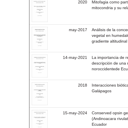
2020
Mitofagia como parte
mitocondria y su re
may-2017
Análisis de la conc
vegetal en humedal
gradiente altitudin
14-may-2021
La importancia de r
descripción de una 
noroccidentede Ec
2018
Interacciones biótic
Galápagos
15-may-2024
Conserved opsin gen
(Andinoacara rivula
Ecuador