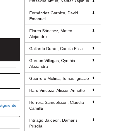
Entsakua Antun, Nantar Yajanua
1
Fernández Garnica, David
1
Emanuel
Flores Sánchez, Mateo
1
Alejandro
Gallardo Durán, Camila Elisa
1
Gordon Villegas, Cynthia
1
Alexandra
Guerrero Molina, Tomás Ignacio
1
Haro Vinueza, Alissen Annette
1
Herrera Samuelsson, Claudia
1
Siguiente
Camilla
Intriago Baldeón, Dámaris
1
Priscila