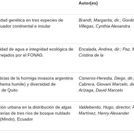
Autor(es)
sidad genética en tres especies de
Brandt, Margarita, dir.
;
Gord
ador continental e insular
Villegas, Cynthia Alexandra
lidad de agua e integridad ecológica de
Encalada, Andrea, dir.
;
Paz, 
anejados por el FONAG.
Cristina de la
ticias de la hormiga invasora argentina
Cisneros-Heredia, Diego, dir.
thema humile) y diversidad de
Cabrera, Giovani Marcelo, dir
e de Quito
Arízaga, David Marcelo
ción urbana en la distribución de algas
Valdebenito, Hugo, director
;
terias de tres ríos de bosque nublado
Martínez, Henry Alexander
 (Mindo), Ecuador