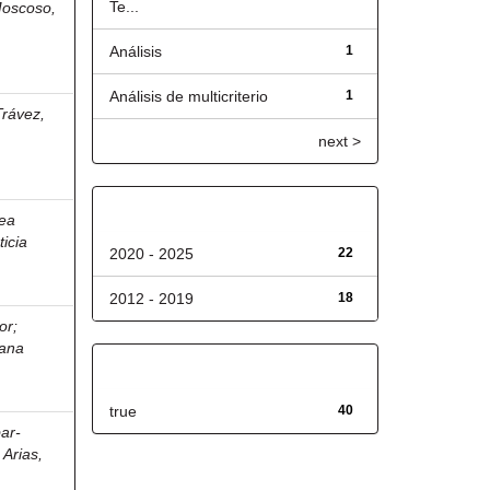
Te...
oscoso,
Análisis
1
Análisis de multicriterio
1
rávez,
next >
Fecha de lanzamiento
ea
icia
2020 - 2025
22
2012 - 2019
18
or
;
iana
Has File(s)
true
40
ar-
 Arias,