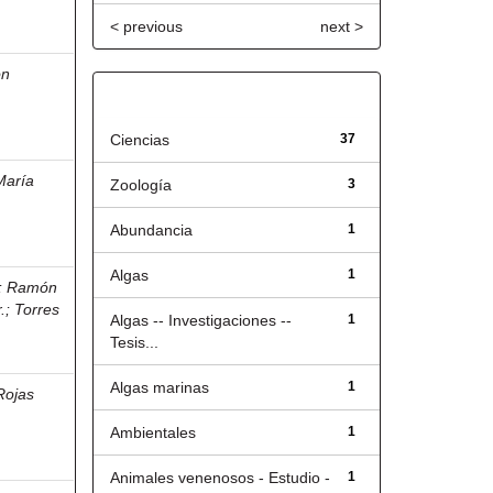
< previous
next >
on
Título
Ciencias
37
María
Zoología
3
Abundancia
1
Algas
1
;
Ramón
.
;
Torres
Algas -- Investigaciones --
1
Tesis...
Algas marinas
1
Rojas
Ambientales
1
Animales venenosos - Estudio -
1