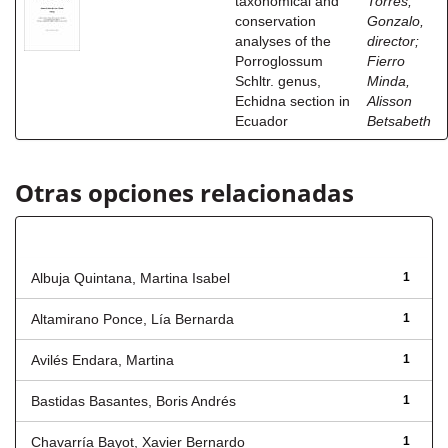
taxonomical and
Torres,
conservation
Gonzalo,
analyses of the
director
;
Porroglossum
Fierro
Schltr. genus,
Minda,
Echidna section in
Alisson
Ecuador
Betsabeth
Otras opciones relacionadas
Autor
Albuja Quintana, Martina Isabel
1
Altamirano Ponce, Lía Bernarda
1
Avilés Endara, Martina
1
Bastidas Basantes, Boris Andrés
1
Chavarría Bayot, Xavier Bernardo
1