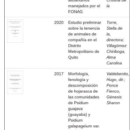
altoandinos
Cristina de
manejados por el
la
FONAG.
2020
Estudio preliminar
Torre,
sobre la tenencia
Stella de
de animales de
la,
compañía en el
directora
;
Distrito
Villagómez
Metropolitano de
Chiriboga,
Quito
Alma
Carolina
2017
Morfología,
Valdebenito,
fenología y
Hugo, dir.
;
descomposición
Ponce
de hojarasca de
Fienco,
las comunidades
Génesis
de Psidium
Sharon
guajava
(guayaba) y
Psidium
galapageium var.