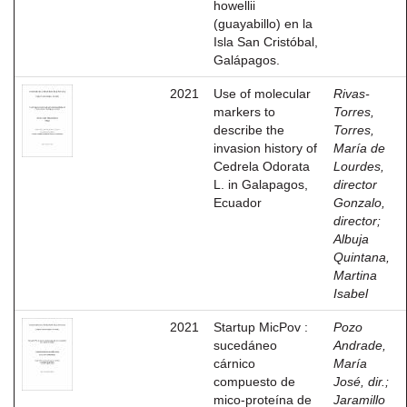
howellii
(guayabillo) en la
Isla San Cristóbal,
Galápagos.
2021
Use of molecular
Rivas-
markers to
Torres,
describe the
Torres,
invasion history of
María de
Cedrela Odorata
Lourdes,
L. in Galapagos,
director
Ecuador
Gonzalo,
director
;
Albuja
Quintana,
Martina
Isabel
2021
Startup MicPov :
Pozo
sucedáneo
Andrade,
cárnico
María
compuesto de
José, dir.
;
mico-proteína de
Jaramillo