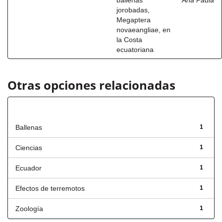
ballenas
Ana Paula
jorobadas,
Megaptera
novaeangliae, en
la Costa
ecuatoriana
Otras opciones relacionadas
Título
Ballenas
1
Ciencias
1
Ecuador
1
Efectos de terremotos
1
Zoología
1