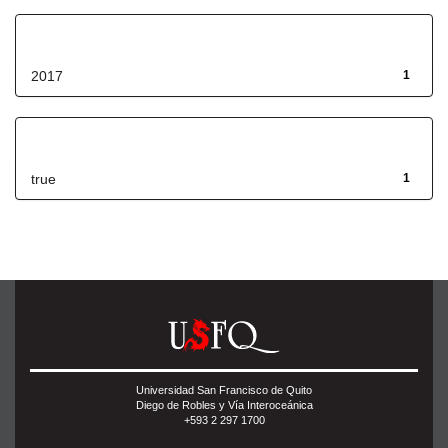
Fecha de lanzamiento
2017
1
Has File(s)
true
1
Universidad San Francisco de Quito
Diego de Robles y Vía Interoceánica
+593 2 297 1700