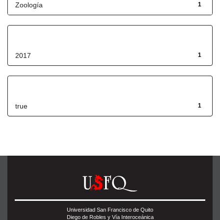
Zoología
1
Fecha de lanzamiento
2017
1
Has File(s)
true
1
Universidad San Francisco de Quito
Diego de Robles y Vía Interoceánica