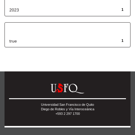
2023
1
Has File(s)
true
1
Universidad San Francisco de Quito
Diego de Robles y Vía Interoceánica
+593 2 297 1700