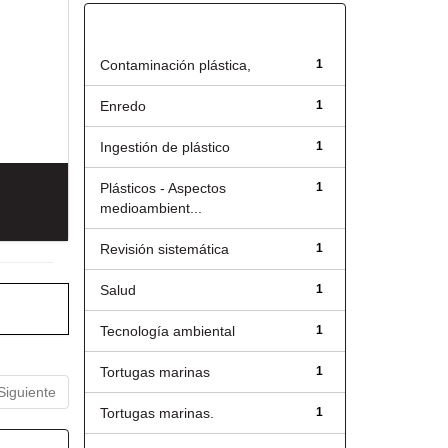
Título
Contaminación plástica,
1
Enredo
1
Ingestión de plástico
1
Plásticos - Aspectos
1
medioambient...
Revisión sistemática
1
Salud
1
Tecnología ambiental
1
Tortugas marinas
1
Siguiente
Tortugas marinas.
1