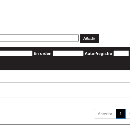
En orden
Autor/registro
Anterior
1