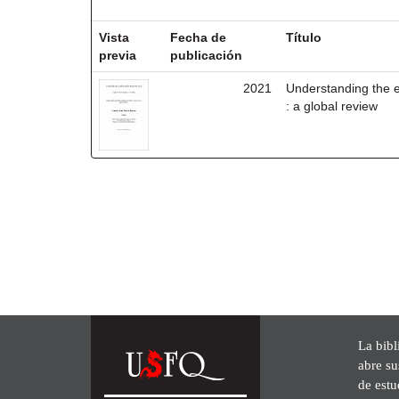
Resultados por ítem:
Vista
Fecha de
Título
previa
publicación
2021
Understanding the ef
: a global review
La bibl
abre su
de est