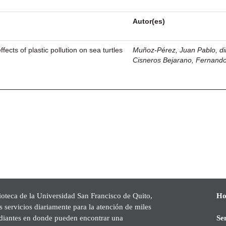
Autor(es)
fects of plastic pollution on sea turtles
Muñoz-Pérez, Juan Pablo, di
Cisneros Bejarano, Fernand
ioteca de la Universidad San Francisco de Quito,
Ho
s servicios diariamente para la atención de miles
udiantes en donde pueden encontrar una
Se