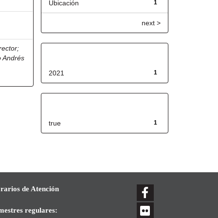
Ubicación
1
next >
rector
;
Fecha de lanzamiento
o Andrés
2021
1
Has File(s)
true
1
rarios de Atención
mestres regulares: