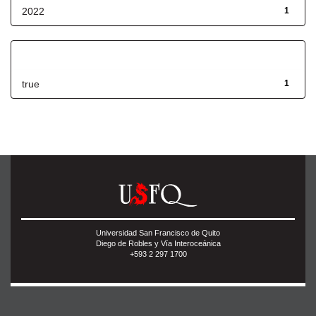
2022
1
Has File(s)
true
1
Universidad San Francisco de Quito
Diego de Robles y Vía Interoceánica
+593 2 297 1700