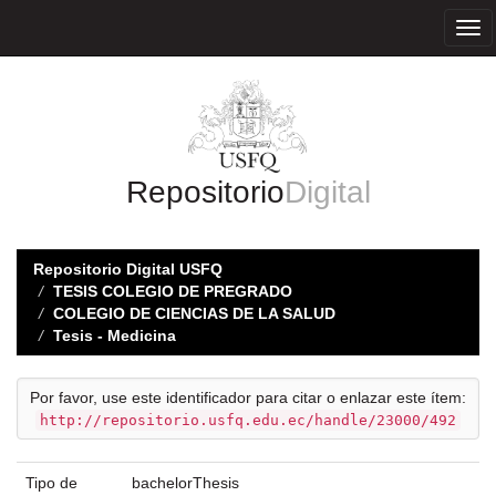
Skip
navigation
Repositorio
Digital
Repositorio Digital USFQ
TESIS COLEGIO DE PREGRADO
COLEGIO DE CIENCIAS DE LA SALUD
Tesis - Medicina
Por favor, use este identificador para citar o enlazar este ítem:
http://repositorio.usfq.edu.ec/handle/23000/492
Tipo de
bachelorThesis