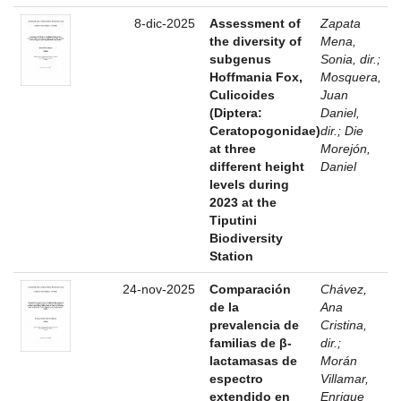
8-dic-2025
Assessment of
Zapata
the diversity of
Mena,
subgenus
Sonia, dir.
;
Hoffmania Fox,
Mosquera,
Culicoides
Juan
(Diptera:
Daniel,
Ceratopogonidae)
dir.
;
Die
at three
Morejón,
different height
Daniel
levels during
2023 at the
Tiputini
Biodiversity
Station
24-nov-2025
Comparación
Chávez,
de la
Ana
prevalencia de
Cristina,
familias de β-
dir.
;
lactamasas de
Morán
espectro
Villamar,
extendido en
Enrique