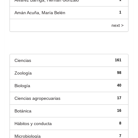
Alvarez Barriga, Hernán Gonzalo
Amán Acuña, María Belén
1
next >
Título
Ciencias
161
Zoología
98
Biología
40
Ciencias agropecuarias
17
Botánica
16
Hábitos y conducta
8
Microbiología
7