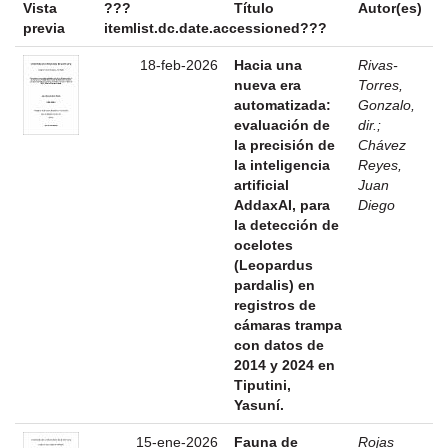
Vista
???
Título
Autor(es)
previa
itemlist.dc.date.accessioned???
18-feb-2026
Hacia una
Rivas-
nueva era
Torres,
automatizada:
Gonzalo,
evaluación de
dir.
;
la precisión de
Chávez
la inteligencia
Reyes,
artificial
Juan
AddaxAI, para
Diego
la detección de
ocelotes
(Leopardus
pardalis) en
registros de
cámaras trampa
con datos de
2014 y 2024 en
Tiputini,
Yasuní.
15-ene-2026
Fauna de
Rojas