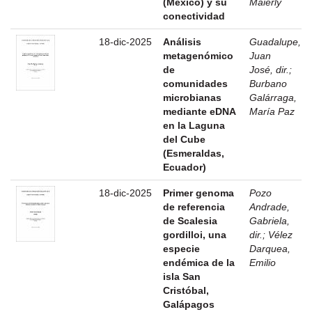
(México) y su
Maierly
conectividad
18-dic-2025
Análisis
Guadalupe,
metagenómico
Juan
de
José, dir.
;
comunidades
Burbano
microbianas
Galárraga,
mediante eDNA
María Paz
en la Laguna
del Cube
(Esmeraldas,
Ecuador)
18-dic-2025
Primer genoma
Pozo
de referencia
Andrade,
de Scalesia
Gabriela,
gordilloi, una
dir.
;
Vélez
especie
Darquea,
endémica de la
Emilio
isla San
Cristóbal,
Galápagos