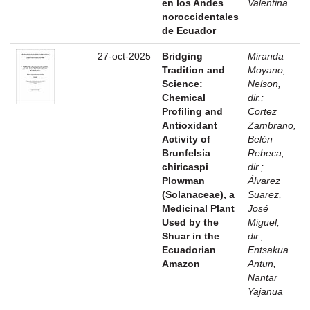
en los Andes
Valentina
noroccidentales
de Ecuador
27-oct-2025
Bridging
Miranda
Tradition and
Moyano,
Science:
Nelson,
Chemical
dir.
;
Profiling and
Cortez
Antioxidant
Zambrano,
Activity of
Belén
Brunfelsia
Rebeca,
chiricaspi
dir.
;
Plowman
Álvarez
(Solanaceae), a
Suarez,
Medicinal Plant
José
Used by the
Miguel,
Shuar in the
dir.
;
Ecuadorian
Entsakua
Amazon
Antun,
Nantar
Yajanua