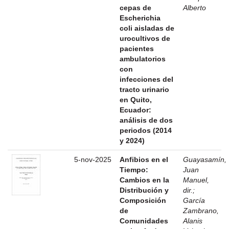
cepas de
Alberto
Escherichia
coli aisladas de
urocultivos de
pacientes
ambulatorios
con
infecciones del
tracto urinario
en Quito,
Ecuador:
análisis de dos
periodos (2014
y 2024)
5-nov-2025
Anfibios en el
Guayasamín,
Tiempo:
Juan
Cambios en la
Manuel,
Distribución y
dir.
;
Composición
García
de
Zambrano,
Comunidades
Alanis