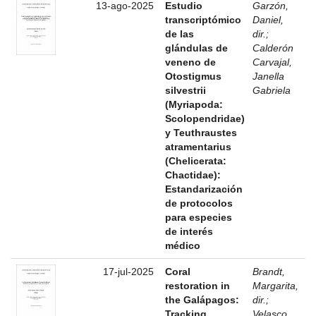
13-ago-2025
Estudio
Garzón,
transcriptómico
Daniel,
de las
dir.
;
glándulas de
Calderón
veneno de
Carvajal,
Otostigmus
Janella
silvestrii
Gabriela
(Myriapoda:
Scolopendridae)
y Teuthraustes
atramentarius
(Chelicerata:
Chactidae):
Estandarización
de protocolos
para especies
de interés
médico
17-jul-2025
Coral
Brandt,
restoration in
Margarita,
the Galápagos:
dir.
;
Tracking
Velasco