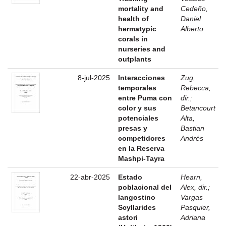
mortality and
Cedeño,
health of
Daniel
hermatypic
Alberto
corals in
nurseries and
outplants
8-jul-2025
Interacciones
Zug,
temporales
Rebecca,
entre Puma con
dir.
;
color y sus
Betancourt
potenciales
Alta,
presas y
Bastian
competidores
Andrés
en la Reserva
Mashpi-Tayra
22-abr-2025
Estado
Hearn,
poblacional del
Alex, dir.
;
langostino
Vargas
Scyllarides
Pasquier,
astori
Adriana