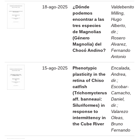
18-ago-2025
¿Dónde
Valdebenito
podemos
Milling,
encontrar a las
Hugo
tres especies
Alberto,
de Magnolias
dir.
;
(Género
Rosero
Magnolia) del
Alvarez,
Chocó Andino?
Fernando
Antonio
15-ago-2025
Phenotypic
Encalada,
plasticity in the
Andrea,
retina of Chiso
dir.
;
catfish
Escobar-
(Trichomycterus
Camacho,
aff. banneaui:
Daniel,
Siluriformes) in
dir.
;
response to
Valarezo
intermittency in
Oleas,
the Cube River
Bruno
Fernando