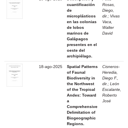
cuantificación
Rosas,
de
Diego,
microplásticos
dir.
;
Vivas
en las colonias
Vaca,
de lobos
Walter
marinos de
David
Galápagos
presentes en el
oeste del
archipiélago.
18-ago-2025
Spatial Patterns
Cisneros-
of Faunal
Heredia,
Biodiversity in
Diego F.,
the Northwest
dir.
;
León
of the Tropical
Escalante,
Andes: Toward
Roberto
a
José
Comprehensive
Delimitation of
Biogeographic
Regions.