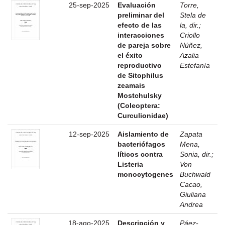
25-sep-2025
Evaluación
Torre,
preliminar del
Stela de
efecto de las
la, dir.
;
interacciones
Criollo
de pareja sobre
Núñez,
el éxito
Azalia
reproductivo
Estefanía
de Sitophilus
zeamais
Mostchulsky
(Coleoptera:
Curculionidae)
12-sep-2025
Aislamiento de
Zapata
bacteriófagos
Mena,
líticos contra
Sonia, dir.
;
Listeria
Von
monocytogenes
Buchwald
Cacao,
Giuliana
Andrea
18-ago-2025
Descripción y
Páez-