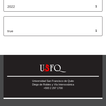
2022
1
Has File(s)
true
1
Universidad San Francisco de Quito
Diego de Robles y Vía Interoceánica
+593 2 297 1700