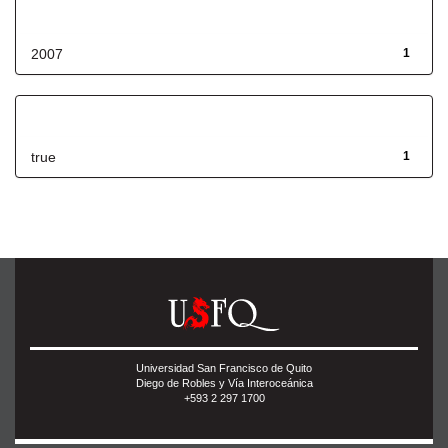
Fecha de lanzamiento
2007
1
Has File(s)
true
1
Universidad San Francisco de Quito
Diego de Robles y Vía Interoceánica
+593 2 297 1700