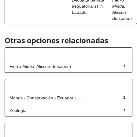
(Alouatta palliata
Fierro
aequatorialis) in
Minda,
Ecuador
Alisson
Betsabeth
Otras opciones relacionadas
Autor
Fierro Minda, Alisson Betsabeth
1
Título
Monos - Conservación - Ecuador - ...
1
Zoología
1
Fecha de lanzamiento