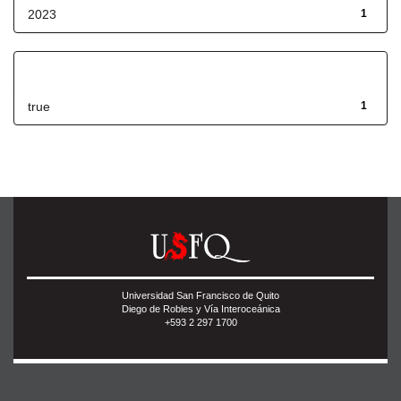
2023
1
Has File(s)
true
1
Universidad San Francisco de Quito
Diego de Robles y Vía Interoceánica
+593 2 297 1700