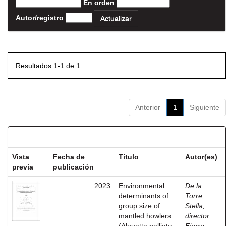
En orden
Autor/registro
Resultados 1-1 de 1.
Anterior
1
Siguiente
Resultados por ítem:
Vista
Fecha de
Título
Autor(es)
previa
publicación
2023
Environmental
De la
determinants of
Torre,
group size of
Stella,
mantled howlers
director
;