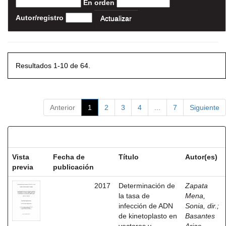
En orden
Autor/registro
Resultados 1-10 de 64.
Anterior
1
2
3
4
...
7
Siguiente
Resultados por ítem:
Vista
Fecha de
Título
Autor(es)
previa
publicación
2017
Determinación de
Zapata
la tasa de
Mena,
infección de ADN
Sonia, dir.
;
de kinetoplasto en
Basantes