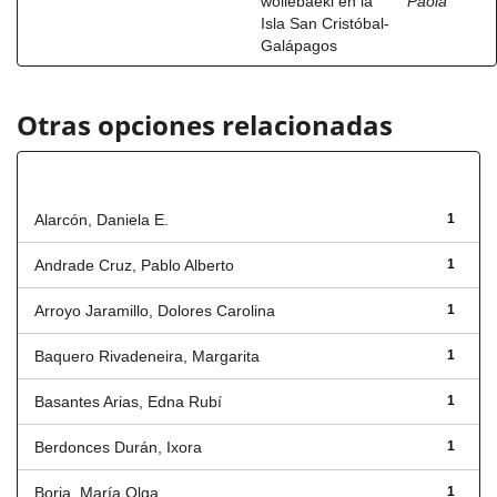
wollebaeki en la
Paola
Isla San Cristóbal-
Galápagos
Otras opciones relacionadas
Autor
Alarcón, Daniela E.
1
Andrade Cruz, Pablo Alberto
1
Arroyo Jaramillo, Dolores Carolina
1
Baquero Rivadeneira, Margarita
1
Basantes Arias, Edna Rubí
1
Berdonces Durán, Ixora
1
Borja, María Olga
1