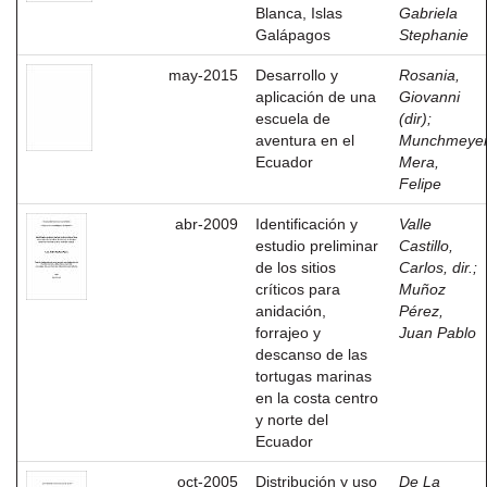
Blanca, Islas
Gabriela
Galápagos
Stephanie
may-2015
Desarrollo y
Rosania,
aplicación de una
Giovanni
escuela de
(dir)
;
aventura en el
Munchmeye
Ecuador
Mera,
Felipe
abr-2009
Identificación y
Valle
estudio preliminar
Castillo,
de los sitios
Carlos, dir.
;
críticos para
Muñoz
anidación,
Pérez,
forrajeo y
Juan Pablo
descanso de las
tortugas marinas
en la costa centro
y norte del
Ecuador
oct-2005
Distribución y uso
De La