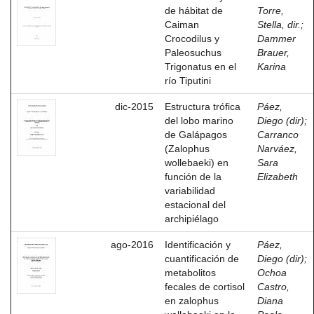
de hábitat de
Torre,
Caiman
Stella, dir.
;
Crocodilus y
Dammer
Paleosuchus
Brauer,
Trigonatus en el
Karina
río Tiputini
dic-2015
Estructura trófica
Páez,
del lobo marino
Diego (dir)
;
de Galápagos
Carranco
(Zalophus
Narváez,
wollebaeki) en
Sara
función de la
Elizabeth
variabilidad
estacional del
archipiélago
ago-2016
Identificación y
Páez,
cuantificación de
Diego (dir)
;
metabolitos
Ochoa
fecales de cortisol
Castro,
en zalophus
Diana