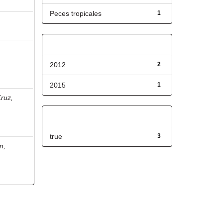
Peces tropicales
1
Fecha de lanzamiento
2012
2
2015
1
ruz,
Has File(s)
true
3
n,