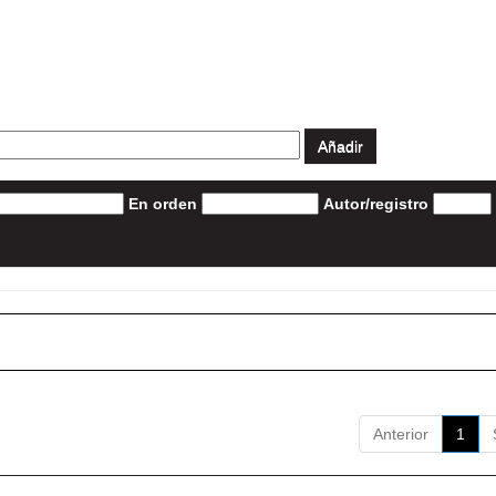
En orden
Autor/registro
Anterior
1