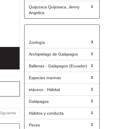
Quijozaca Quijosaca, Jenny
1
Angelica
Título
Zoología
3
Archipiélago de Galápagos
1
Ballenas - Galápagos (Ecuador)
1
Especies marinas
1
etáceos - Hábitat
1
Galápagos
1
Siguiente
Hábitos y conducta
1
Peces
1