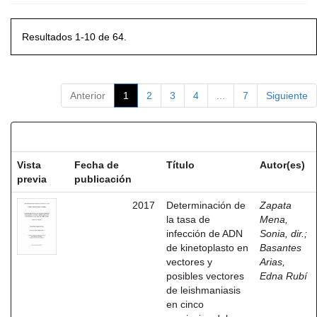
Resultados 1-10 de 64.
Anterior
1
2
3
4
...
7
Siguiente
Resultados por ítem:
Vista
Fecha de
Título
Autor(es)
previa
publicación
2017
Determinación de
Zapata
la tasa de
Mena,
infección de ADN
Sonia, dir.
;
de kinetoplasto en
Basantes
vectores y
Arias,
posibles vectores
Edna Rubí
de leishmaniasis
en cinco