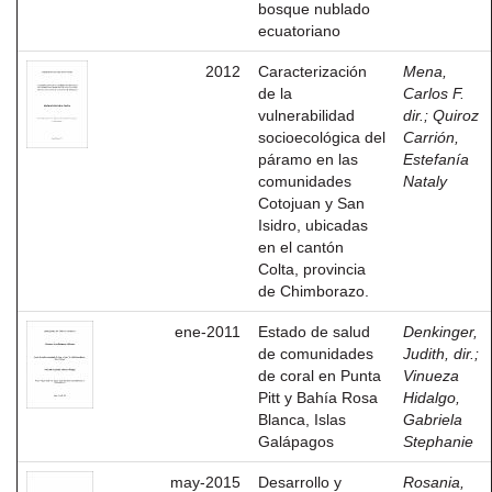
bosque nublado
ecuatoriano
2012
Caracterización
Mena,
de la
Carlos F.
vulnerabilidad
dir.
;
Quiroz
socioecológica del
Carrión,
páramo en las
Estefanía
comunidades
Nataly
Cotojuan y San
Isidro, ubicadas
en el cantón
Colta, provincia
de Chimborazo.
ene-2011
Estado de salud
Denkinger,
de comunidades
Judith, dir.
;
de coral en Punta
Vinueza
Pitt y Bahía Rosa
Hidalgo,
Blanca, Islas
Gabriela
Galápagos
Stephanie
may-2015
Desarrollo y
Rosania,