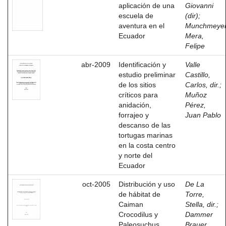
aplicación de una
Giovanni
escuela de
(dir)
;
aventura en el
Munchmeye
Ecuador
Mera,
Felipe
abr-2009
Identificación y
Valle
estudio preliminar
Castillo,
de los sitios
Carlos, dir.
;
críticos para
Muñoz
anidación,
Pérez,
forrajeo y
Juan Pablo
descanso de las
tortugas marinas
en la costa centro
y norte del
Ecuador
oct-2005
Distribución y uso
De La
de hábitat de
Torre,
Caiman
Stella, dir.
;
Crocodilus y
Dammer
Paleosuchus
Brauer,