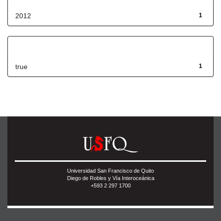
2012
1
Has File(s)
true
1
Universidad San Francisco de Quito
Diego de Robles y Vía Interoceánica
+593 2 297 1700