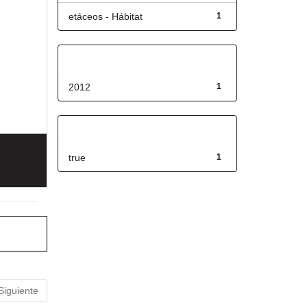
etáceos - Hábitat
1
Fecha de lanzamiento
2012
1
Has File(s)
true
1
Siguiente