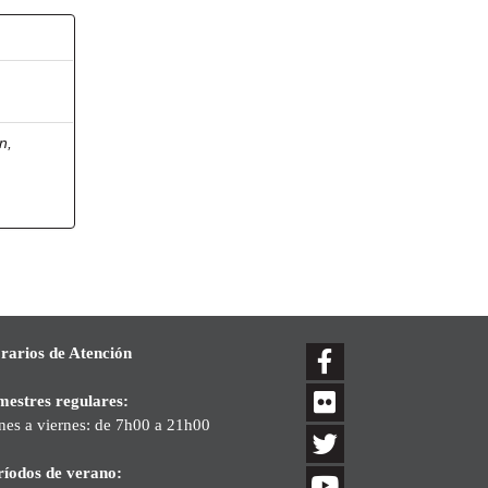
n,
rarios de Atención
mestres regulares:
nes a viernes: de 7h00 a 21h00
ríodos de verano: