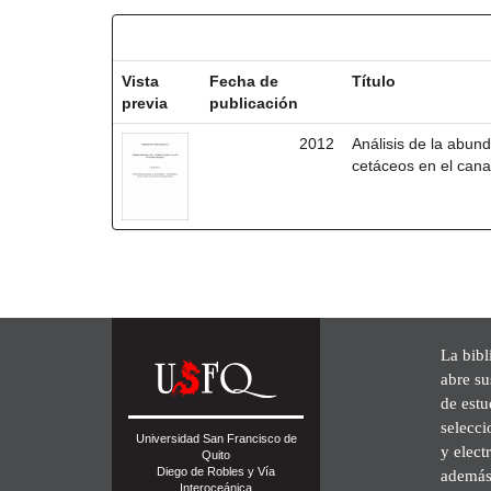
Resultados por ítem:
Vista
Fecha de
Título
previa
publicación
2012
Análisis de la abund
cetáceos en el cana
La bibl
abre su
de est
selecci
Universidad San Francisco de
y elect
Quito
Diego de Robles y Vía
además 
Interoceánica