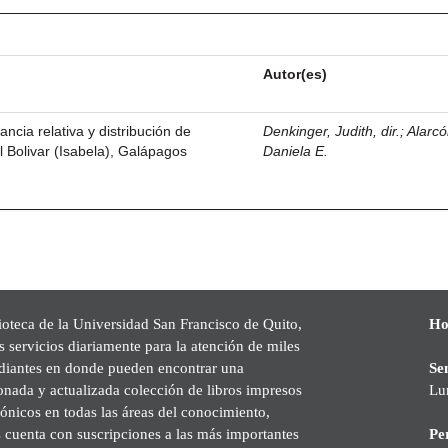
Autor(es)
ancia relativa y distribución de
Denkinger, Judith, dir.
;
Alarcó
l Bolivar (Isabela), Galápagos
Daniela E.
ioteca de la Universidad San Francisco de Quito,
Ho
s servicios diariamente para la atención de miles
udiantes en donde pueden encontrar una
Se
onada y actualizada colección de libros impresos
Lu
rónicos en todas las áreas del conocimiento,
cuenta con suscripciones a las más importantes
Pe