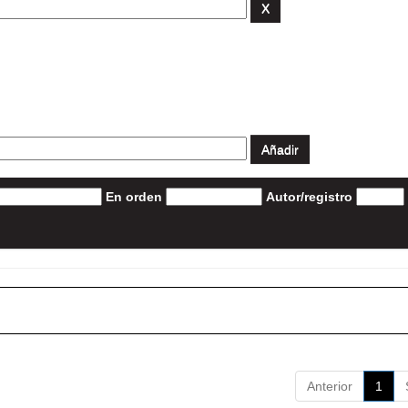
En orden
Autor/registro
Anterior
1