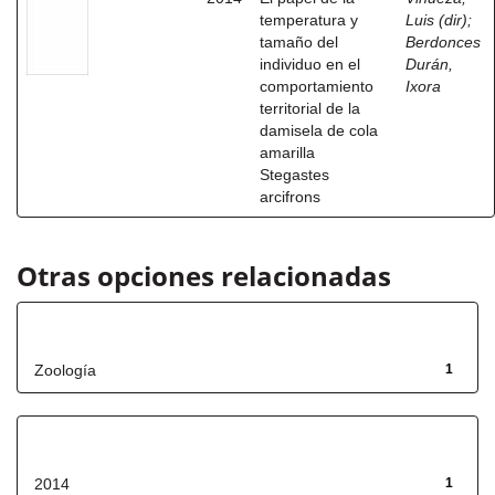
temperatura y
Luis (dir)
;
tamaño del
Berdonces
individuo en el
Durán,
comportamiento
Ixora
territorial de la
damisela de cola
amarilla
Stegastes
arcifrons
Otras opciones relacionadas
Título
Zoología
1
Fecha de lanzamiento
2014
1