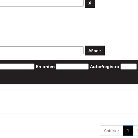
En orden
Autor/registro
Anterior
1