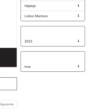
Hábitat
1
Lobos Marinos
1
Fecha de lanzamiento
2015
1
Has File(s)
true
1
Siguiente