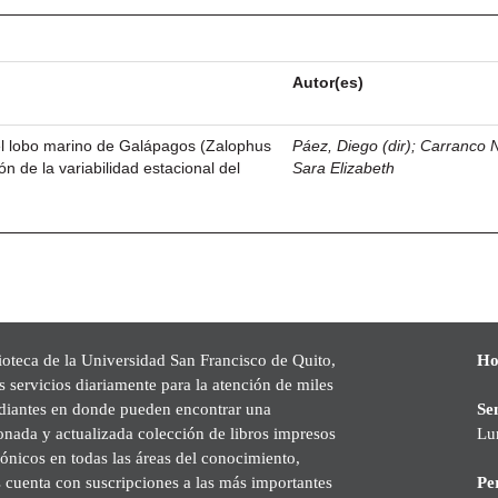
Autor(es)
del lobo marino de Galápagos (Zalophus
Páez, Diego (dir)
;
Carranco 
ón de la variabilidad estacional del
Sara Elizabeth
ioteca de la Universidad San Francisco de Quito,
Ho
s servicios diariamente para la atención de miles
udiantes en donde pueden encontrar una
Se
onada y actualizada colección de libros impresos
Lu
rónicos en todas las áreas del conocimiento,
cuenta con suscripciones a las más importantes
Pe