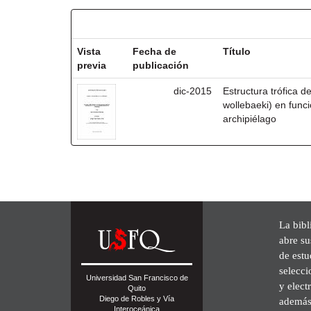
Resultados por ítem:
Vista
Fecha de
Título
previa
publicación
dic-2015
Estructura trófica 
wollebaeki) en funci
archipiélago
La bibl
abre su
de est
selecci
Universidad San Francisco de
y elect
Quito
Diego de Robles y Vía
además 
Interoceánica