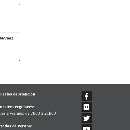
Narváez,
rarios de Atención
mestres regulares:
nes a viernes: de 7h00 a 21h00
ríodos de verano: