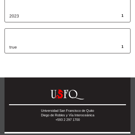
Fecha de lanzamiento
2023
1
Has File(s)
true
1
Universidad San Francisco de Quito
Diego de Robles y Vía Interoceánica
+593 2 297 1700