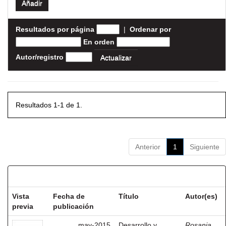
Resultados por página
|
Ordenar por
En orden
Autor/registro
Resultados 1-1 de 1.
Anterior
1
Siguiente
Resultados por ítem:
Vista
Fecha de
Título
Autor(es)
previa
publicación
may-2015
Desarrollo y
Rosania,