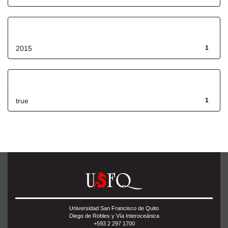
Fecha de lanzamiento
2015
1
Has File(s)
true
1
Universidad San Francisco de Quito
Diego de Robles y Vía Interoceánica
+593 2 297 1700