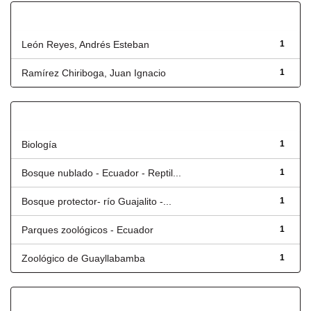
Autor
León Reyes, Andrés Esteban
1
Ramírez Chiriboga, Juan Ignacio
1
Título
Biología
1
Bosque nublado - Ecuador - Reptil...
1
Bosque protector- río Guajalito -...
1
Parques zoológicos - Ecuador
1
Zoológico de Guayllabamba
1
Fecha de lanzamiento