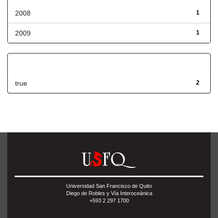
2008
1
2009
1
Has File(s)
true
2
Universidad San Francisco de Quito
Diego de Robles y Vía Interoceánica
+593 2 297 1700