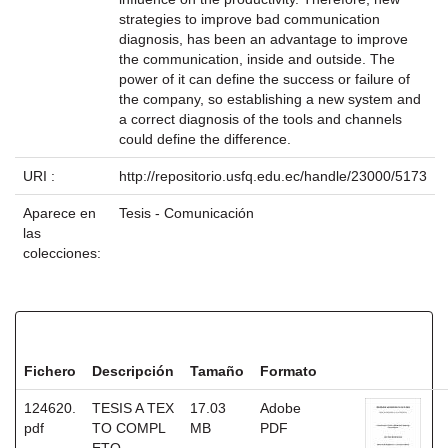
strategies to improve bad communication
diagnosis, has been an advantage to improve
the communication, inside and outside. The
power of it can define the success or failure of
the company, so establishing a new system and
a correct diagnosis of the tools and channels
could define the difference.
URI :
http://repositorio.usfq.edu.ec/handle/23000/5173
Aparece en
Tesis - Comunicación
las
colecciones:
Ficheros en este ítem:
Fichero
Descripción
Tamaño
Formato
124620.
TESIS A TEX
17.03
Adobe
pdf
TO COMPL
MB
PDF