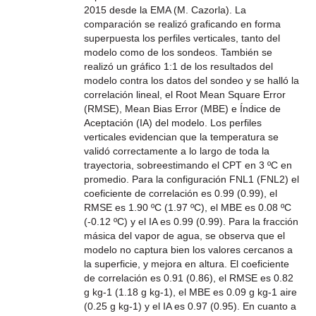
2015 desde la EMA (M. Cazorla). La
comparación se realizó graficando en forma
superpuesta los perfiles verticales, tanto del
modelo como de los sondeos. También se
realizó un gráfico 1:1 de los resultados del
modelo contra los datos del sondeo y se halló la
correlación lineal, el Root Mean Square Error
(RMSE), Mean Bias Error (MBE) e Índice de
Aceptación (IA) del modelo. Los perfiles
verticales evidencian que la temperatura se
validó correctamente a lo largo de toda la
trayectoria, sobreestimando el CPT en 3 ºC en
promedio. Para la configuración FNL1 (FNL2) el
coeficiente de correlación es 0.99 (0.99), el
RMSE es 1.90 ºC (1.97 ºC), el MBE es 0.08 ºC
(-0.12 ºC) y el IA es 0.99 (0.99). Para la fracción
másica del vapor de agua, se observa que el
modelo no captura bien los valores cercanos a
la superficie, y mejora en altura. El coeficiente
de correlación es 0.91 (0.86), el RMSE es 0.82
g kg-1 (1.18 g kg-1), el MBE es 0.09 g kg-1 aire
(0.25 g kg-1) y el IA es 0.97 (0.95). En cuanto a