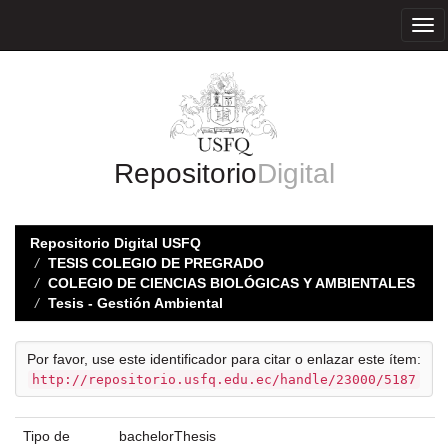
Skip
navigation
Repositorio
Digital
Repositorio Digital USFQ
TESIS COLEGIO DE PREGRADO
COLEGIO DE CIENCIAS BIOLÓGICAS Y AMBIENTALES
Tesis - Gestión Ambiental
Por favor, use este identificador para citar o enlazar este ítem:
http://repositorio.usfq.edu.ec/handle/23000/5187
Tipo de
bachelorThesis