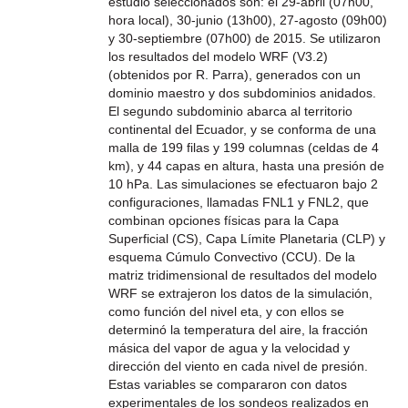
estudio seleccionados son: el 29-abril (07h00,
hora local), 30-junio (13h00), 27-agosto (09h00)
y 30-septiembre (07h00) de 2015. Se utilizaron
los resultados del modelo WRF (V3.2)
(obtenidos por R. Parra), generados con un
dominio maestro y dos subdominios anidados.
El segundo subdominio abarca al territorio
continental del Ecuador, y se conforma de una
malla de 199 filas y 199 columnas (celdas de 4
km), y 44 capas en altura, hasta una presión de
10 hPa. Las simulaciones se efectuaron bajo 2
configuraciones, llamadas FNL1 y FNL2, que
combinan opciones físicas para la Capa
Superficial (CS), Capa Límite Planetaria (CLP) y
esquema Cúmulo Convectivo (CCU). De la
matriz tridimensional de resultados del modelo
WRF se extrajeron los datos de la simulación,
como función del nivel eta, y con ellos se
determinó la temperatura del aire, la fracción
másica del vapor de agua y la velocidad y
dirección del viento en cada nivel de presión.
Estas variables se compararon con datos
experimentales de los sondeos realizados en