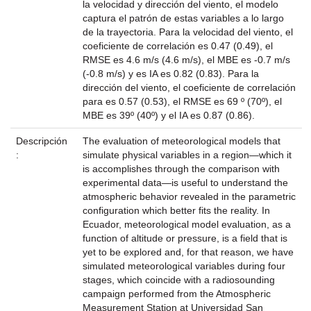
la velocidad y dirección del viento, el modelo
captura el patrón de estas variables a lo largo
de la trayectoria. Para la velocidad del viento, el
coeficiente de correlación es 0.47 (0.49), el
RMSE es 4.6 m/s (4.6 m/s), el MBE es -0.7 m/s
(-0.8 m/s) y es IA es 0.82 (0.83). Para la
dirección del viento, el coeficiente de correlación
para es 0.57 (0.53), el RMSE es 69 º (70º), el
MBE es 39º (40º) y el IA es 0.87 (0.86).
Descripción
The evaluation of meteorological models that
:
simulate physical variables in a region—which it
is accomplishes through the comparison with
experimental data—is useful to understand the
atmospheric behavior revealed in the parametric
configuration which better fits the reality. In
Ecuador, meteorological model evaluation, as a
function of altitude or pressure, is a field that is
yet to be explored and, for that reason, we have
simulated meteorological variables during four
stages, which coincide with a radiosounding
campaign performed from the Atmospheric
Measurement Station at Universidad San