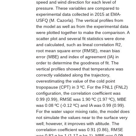
speed and wind direction for each level of
pressure. These variables are compared to
experimental data collected in 2015 at EMA-
USFQ (M. Cazorla). The vertical profiles from
the model as well as from the experimental data
were plotted together to make the comparison. A
scatter plot and several fit statistics were done
and calculated, such as lineal correlation R2,
root mean square error (RMSE), mean bias
error (MBE) and index of agreement (IA) in
order to determine the goodness of fit. The
vertical profiles showed that temperature was
correctly validated along the trajectory,
overestimating the value of the cold point
tropopause (CPT) in 3 ºC. For the FNL1 (FNL2)
configuration, the correlation coefficient was
0.99 (0.99), RMSE was 1.90 ºC (1.97 ºC), MBE
was 0.08 ºC (-0.12 ºC) and IA was 0.99 (0.99).
For the water vapor mixing ratio, the model does
not simulate the values near to the surface very
well; however, it improves with altitude. The
correlation coefficient was 0.91 (0.86), RMSE
was 0.82 g kg-1 (1.17 g kg-1), MBE was 0.09