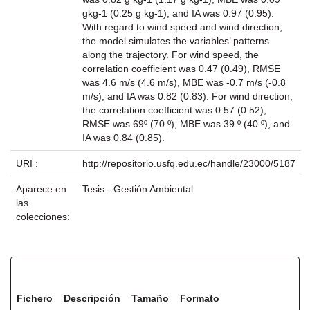
gkg-1 (0.25 g kg-1), and IA was 0.97 (0.95).
With regard to wind speed and wind direction,
the model simulates the variables’ patterns
along the trajectory. For wind speed, the
correlation coefficient was 0.47 (0.49), RMSE
was 4.6 m/s (4.6 m/s), MBE was -0.7 m/s (-0.8
m/s), and IA was 0.82 (0.83). For wind direction,
the correlation coefficient was 0.57 (0.52),
RMSE was 69º (70 º), MBE was 39 º (40 º), and
IA was 0.84 (0.85).
URI :
http://repositorio.usfq.edu.ec/handle/23000/5187
Aparece en
Tesis - Gestión Ambiental
las
colecciones:
Ficheros en este ítem:
Fichero
Descripción
Tamaño
Formato