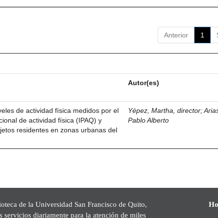
Anterior
1
Autor(es)
eles de actividad física medidos por el
Yépez, Martha, director
;
Aria
cional de actividad física (IPAQ) y
Pablo Alberto
jetos residentes en zonas urbanas del
ioteca de la Universidad San Francisco de Quito,
Ho
s servicios diariamente para la atención de miles