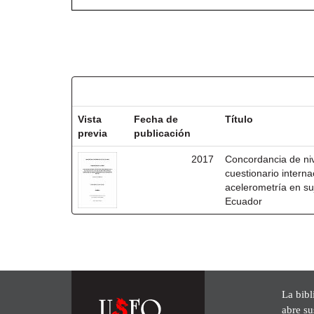
Resultados por ítem:
Vista
Fecha de
Título
previa
publicación
2017
Concordancia de niv
cuestionario interna
acelerometría en su
Ecuador
La bibl
abre su