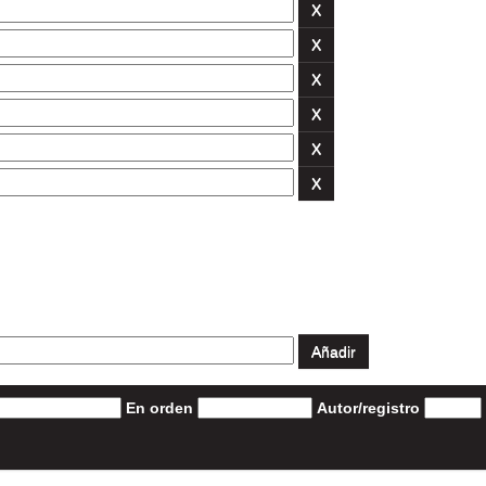
En orden
Autor/registro