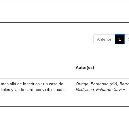
Anterior
1
Autor(es)
 mas allá de lo teórico : un caso de
Ortega, Fernando (dir)
;
Barr
ibles y latido cardíaco visible : caso
Valdivieso, Estuardo Xavier