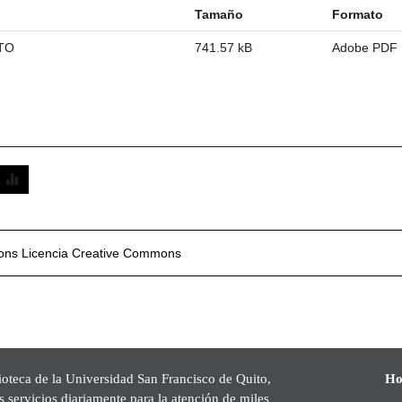
Tamaño
Formato
TO
741.57 kB
Adobe PDF
mons
Licencia Creative Commons
ioteca de la Universidad San Francisco de Quito,
Ho
s servicios diariamente para la atención de miles