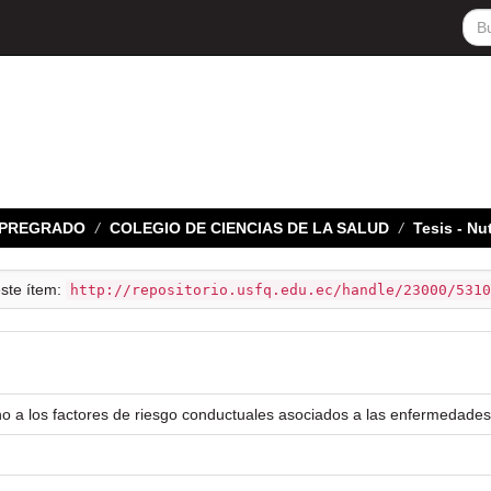
E PREGRADO
COLEGIO DE CIENCIAS DE LA SALUD
Tesis - N
este ítem:
http://repositorio.usfq.edu.ec/handle/23000/5310
no a los factores de riesgo conductuales asociados a las enfermedades