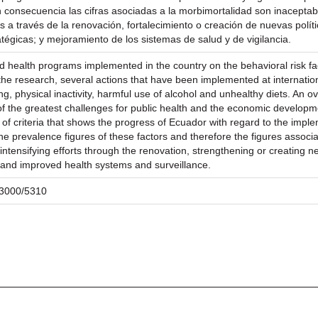
n consecuencia las cifras asociadas a la morbimortalidad son inacepta
zos a través de la renovación, fortalecimiento o creación de nuevas pol
ratégicas; y mejoramiento de los sistemas de salud y de vigilancia.
s and health programs implemented in the country on the behavioral risk
he research, several actions that have been implemented at internationa
ing, physical inactivity, harmful use of alcohol and unhealthy diets. An
of the greatest challenges for public health and the economic developmen
t of criteria that shows the progress of Ecuador with regard to the imp
 prevalence figures of these factors and therefore the figures associa
intensifying efforts through the renovation, strengthening or creating n
; and improved health systems and surveillance.
/23000/5310