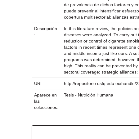
de prevalencia de dichos factores y e
puede prevenir al intensificar esfuer
cobertura multisectorial; alianzas est
Descripción
In this literature review, the policie
:
diseases were analyzed. To carry out t
reduction or control of cigarette smok
factors in recent times represent one 
and middle income just like ours. A se
programs was determined, however, the
high. This reality can be prevented by 
sectoral coverage; strategic alliances
URI :
http://repositorio.usfq.edu.ec/handle
Aparece en
Tesis - Nutrición Humana
las
colecciones:
Ficheros en este ítem: