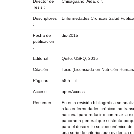
Director de
Chisaguano, Aida, dir.
Tesis :
Descriptores
Enfermedades Crónicas;Salud Pública;
:
Fecha de
dic-2015
publicación
:
Editorial :
Quito: USFQ, 2015
Citación :
Tesis (Licenciada en Nutrición Humana
Páginas :
58 h. : il.
Acceso:
openAccess
Resumen :
En esta revisión bibliográfica se anal
a las enfermedades crónicas no transm
nacional para reducir o controlar la ex
panorama general que sustenta porque
para el desarrollo socioeconómico de
una serie de criterios que evidencia e