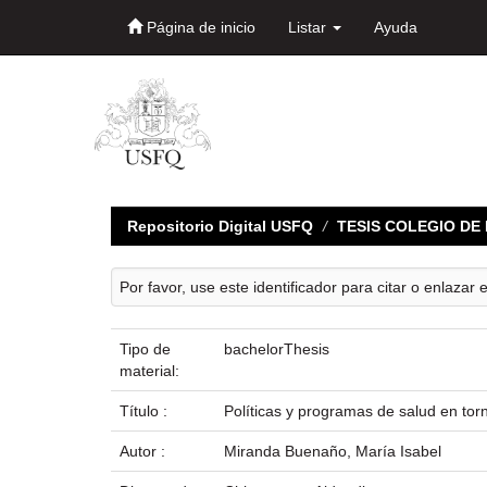
Página de inicio
Listar
Ayuda
Skip
navigation
Repositorio Digital USFQ
TESIS COLEGIO D
Por favor, use este identificador para citar o enlazar 
Tipo de
bachelorThesis
material:
Título :
Políticas y programas de salud en tor
Autor :
Miranda Buenaño, María Isabel