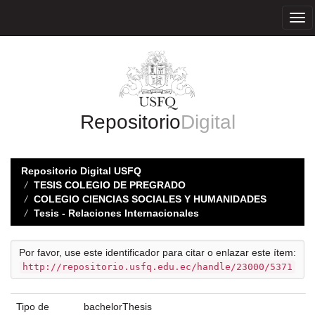
Skip
navigation
Repositorio
Digital
Repositorio Digital USFQ
TESIS COLEGIO DE PREGRADO
COLEGIO CIENCIAS SOCIALES Y HUMANIDADES
Tesis - Relaciones Internacionales
Por favor, use este identificador para citar o enlazar este ítem:
http://repositorio.usfq.edu.ec/handle/23000/5371
Tipo de
bachelorThesis