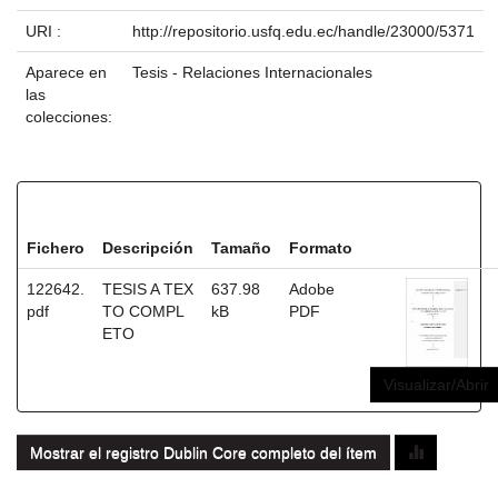
URI :
http://repositorio.usfq.edu.ec/handle/23000/5371
Aparece en
Tesis - Relaciones Internacionales
las
colecciones:
Ficheros en este ítem:
Fichero
Descripción
Tamaño
Formato
122642.
TESIS A TEX
637.98
Adobe
pdf
TO COMPL
kB
PDF
ETO
Visualizar/Abrir
Mostrar el registro Dublin Core completo del ítem